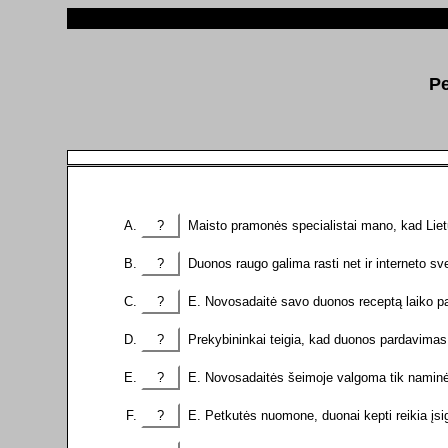
Pe
?
Maisto pramonės specialistai mano, kad Lie
?
Duonos raugo galima rasti net ir interneto sv
?
E. Novosadaitė savo duonos receptą laiko pa
?
Prekybininkai teigia, kad duonos pardavimas
?
E. Novosadaitės šeimoje valgoma tik naminė
?
E. Petkutės nuomone, duonai kepti reikia įsi