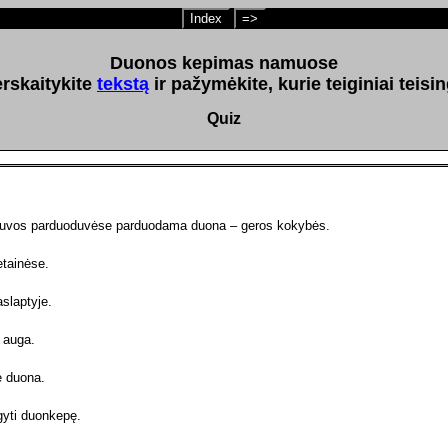
Index
=>
Duonos kepimas namuose
rskaitykite
tekstą
ir pažymėkite, kurie teiginiai teisin
Quiz
tuvos parduoduvėse parduodama duona – geros kokybės.
etainėse.
slaptyje.
 auga.
 duona.
gyti duonkepę.