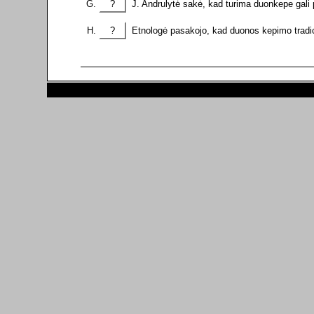
?
J. Andrulytė sakė, kad turima duonkepe gali p
?
Etnologė pasakojo, kad duonos kepimo tradici