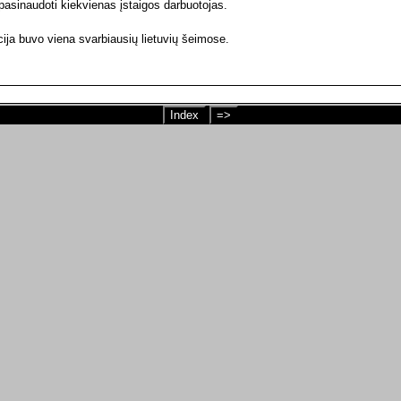
asinaudoti kiekvienas įstaigos darbuotojas.
ja buvo viena svarbiausių lietuvių šeimose.
Index
=>