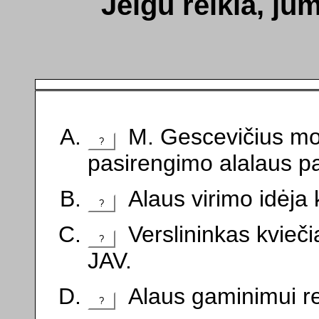
Jeigu reikia, ju
M. Gescevičius mok
?
pasirengimo alalaus p
Alaus virimo idėja 
?
Verslininkas kvieči
?
JAV.
Alaus gaminimui reik
?