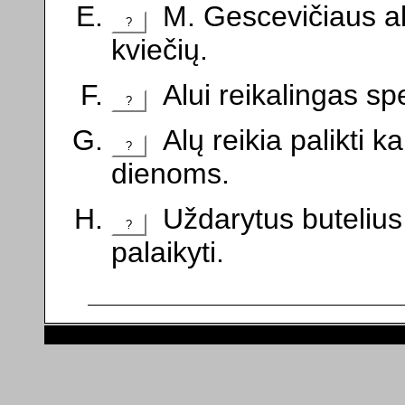
M. Gescevičiaus al
?
kviečių.
Alui reikalingas sp
?
Alų reikia palikti
?
dienoms.
Uždarytus butelius s
?
palaikyti.