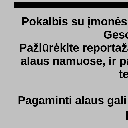
Pokalbis su įmonės
Gesc
Pažiūrėkite reportažą
alaus namuose, ir pa
t
Pagaminti alaus gali n