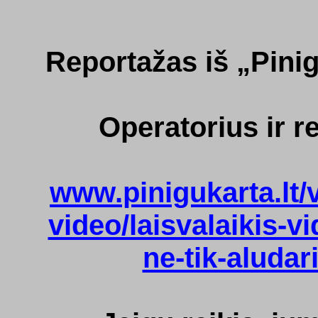
Reportažas iš „Pinig
Operatorius ir r
www.pinigukarta.lt/
video/laisvalaikis-v
ne-tik-aludari