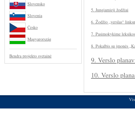
Slovensko
5. Jungiamieji žodžiai
Slovenia
6. Žodžio „verslas“ links
Česko
7. Pasimokykime leksiko
Magyarország
8. Pokalbis su įmonės „Ka
Bendra projekto svetainė
9. Verslo plana
10. Verslo plana
Vis