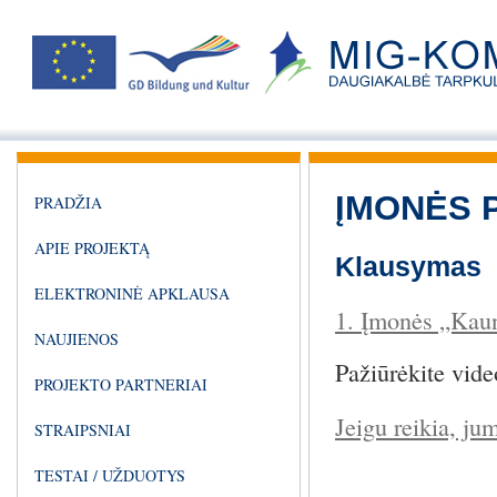
ĮMONĖS 
PRADŽIA
APIE PROJEKTĄ
Klausymas
ELEKTRONINĖ APKLAUSA
1. Įmonės „Kaun
NAUJIENOS
Pažiūrėkite video
PROJEKTO PARTNERIAI
Jeigu reikia, jum
STRAIPSNIAI
TESTAI / UŽDUOTYS