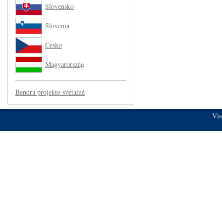
Slovensko
Slovenia
Česko
Magyarország
Bendra projekto svetainė
Vis