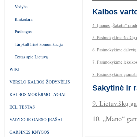
Vadyba
Kalbos vart
Rinkodara
4. Įmonės „Šakotis” prod
Paslaugos
5. Pasimokykime žodžių 
Tarpkultūrinė komunikacija
6. Pasimokykime dalyvių
Testas apie Lietuvą
7. Pasimokykime leksiko
WIKI
8. Pasimokykime gramati
VERSLO KALBOS ŽODYNĖLIS
Sakytinė ir 
KALBOS MOKĖJIMO LYGIAI
9. Lietuviškų g
ECL TESTAS
10. „Mano“ gam
VAIZDO IR GARSO ĮRAŠAI
GARSINĖS KNYGOS