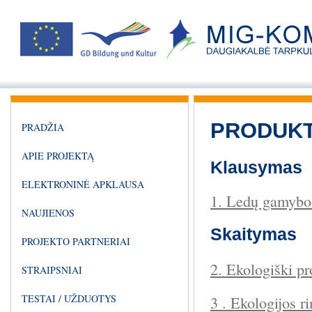
PRODUKT
PRADŽIA
APIE PROJEKTĄ
Klausymas
ELEKTRONINĖ APKLAUSA
1. Ledų gamybo
NAUJIENOS
Skaitymas
PROJEKTO PARTNERIAI
2. Ekologiški pr
STRAIPSNIAI
TESTAI / UŽDUOTYS
3 . Ekologijos r