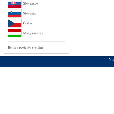
Slovensko
Slovenia
Česko
Magyarország
Bendra projekto svetainė
Vis