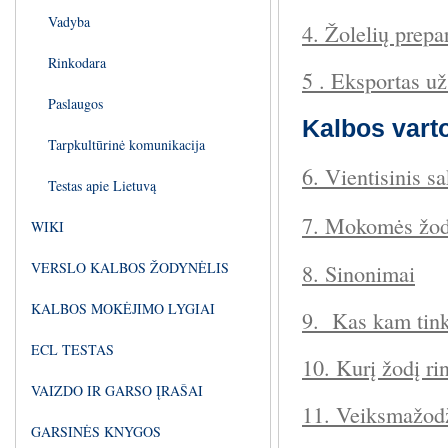
Vadyba
4. Žolelių prepa
Rinkodara
5 . Eksportas už
Paslaugos
Kalbos vart
Tarpkultūrinė komunikacija
6. Vientisinis s
Testas apie Lietuvą
7. Mokomės žod
WIKI
VERSLO KALBOS ŽODYNĖLIS
8. Sinonimai
KALBOS MOKĖJIMO LYGIAI
9. Kas kam tin
ECL TESTAS
10. Kurį žodį ri
VAIZDO IR GARSO ĮRAŠAI
11. Veiksmažod
GARSINĖS KNYGOS