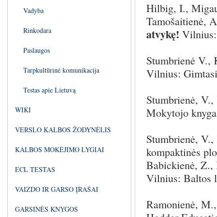
Hilbig, I., Miga
Vadyba
Tamošaitienė, A
Rinkodara
atvykę!
Vilnius:
Paslaugos
Stumbrienė V., 
Tarpkultūrinė komunikacija
Vilnius: Gimtasi
Testas apie Lietuvą
Stumbrienė, V.,
WIKI
Mokytojo knyga.
VERSLO KALBOS ŽODYNĖLIS
Stumbrienė, V.,
kompaktinės plo
KALBOS MOKĖJIMO LYGIAI
Babickienė, Z., 
ECL TESTAS
Vilnius: Baltos 
VAIZDO IR GARSO ĮRAŠAI
Ramonienė, M., 
GARSINĖS KNYGOS