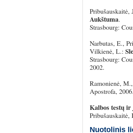
Pribušauskaitė, 
Aukštuma
.
Strasbourg: Coun
Narbutas, E., Pr
Sl
Vilkienė, L.:
Strasbourg: Coun
2002.
Ramonienė, M., 
Apostrofa, 2006
Kalbos testų ir
Pribušauskaitė, 
Nuotolinis l