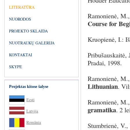
Hodder Educati
LITERATŪRA
Ramonienė, M., 
NUORODOS
Course for Beg
PROJEKTO SKLAIDA
Kruopienė, I.: Iš
NUOTRAUKŲ GALERIJA
Pribušauskaitė,
KONTAKTAI
Pradai, 1998.
SKYPE
Ramonienė, M., 
Lithuanian
. Vi
Projektas kitose šalyse
Eesti
Ramonienė, M., 
gramatika
. 2 l
Latvija
România
Stumbrienė, V.,