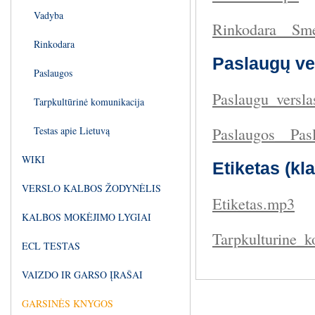
Vadyba
Rinkodara__Sm
Rinkodara
Paslaugų ve
Paslaugos
Paslaugu_versl
Tarpkultūrinė komunikacija
Paslaugos__Pasl
Testas apie Lietuvą
WIKI
Etiketas (k
VERSLO KALBOS ŽODYNĖLIS
Etiketas.mp3
KALBOS MOKĖJIMO LYGIAI
Tarpkulturine_
ECL TESTAS
VAIZDO IR GARSO ĮRAŠAI
GARSINĖS KNYGOS