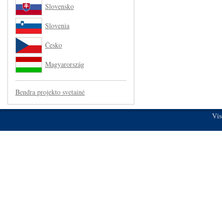
Slovensko
Slovenia
Česko
Magyarország
Bendra projekto svetainė
Vis