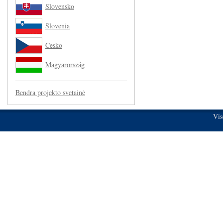
Slovensko
Slovenia
Česko
Magyarország
Bendra projekto svetainė
Vis