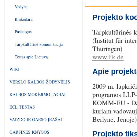
Vadyba
Projekto ko
Rinkodara
Tarpkultūrinės k
Paslaugos
(Institut für in
Tarpkultūrinė komunikacija
Thüringen)
www.iik.de
Testas apie Lietuvą
WIKI
Apie projekt
VERSLO KALBOS ŽODYNĖLIS
2009 m. lapkrič
programos LLP-K
KALBOS MOKĖJIMO LYGIAI
KOMM-EU - Daug
ECL TESTAS
kuriam vadovauj
Berlyne, Jenoje)
VAIZDO IR GARSO ĮRAŠAI
GARSINĖS KNYGOS
Projekto tik