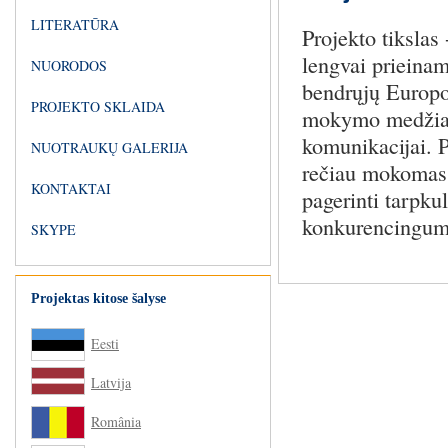
LITERATŪRA
Projekto tikslas
lengvai prieinam
NUORODOS
bendrųjų Europo
PROJEKTO SKLAIDA
mokymo medžiagą
komunikacijai. P
NUOTRAUKŲ GALERIJA
rečiau mokomas
KONTAKTAI
pagerinti tarpkul
konkurencingum
SKYPE
Projektas kitose šalyse
Eesti
Latvija
România